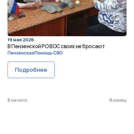
19 мая 2026
В Пензенской РО ВОС своих не бросают
Пензенская
Помощь СВО
Подробнее
В нaчaло
В конец