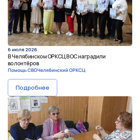
СМИ ВОС
Деятельность
Промышленность
6 июля 2026
В Челябинском ОРКСЦ ВОС наградили
волонтёров
Помощь СВО
Челябинский ОРКСЦ
Подробнее