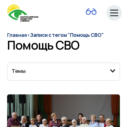
О ВОС
Главная
›
Записи с тегом "Помощь СВО"
Помощь СВО
Новости
Темы
Руководство
Людям с
инвалидностью