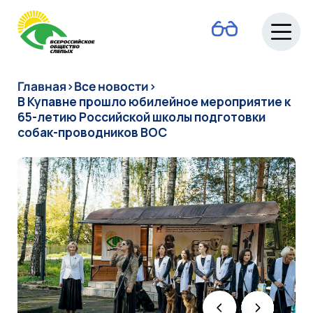
О ВОС
Главная
›
Все новости
›
В Купавне прошло юбилейное мероприятие к
65-летию Российской школы подготовки
собак-проводников ВОС
Новости
Руководство
Людям с
инвалидностью