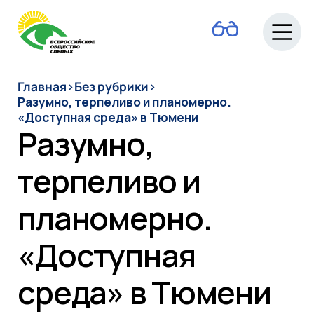
О ВОС
Главная
›
Без рубрики
›
Разумно, терпеливо и планомерно.
«Доступная среда» в Тюмени
Разумно,
Новости
терпеливо и
Руководство
планомерно.
Людям с
«Доступная
инвалидностью
среда» в Тюмени