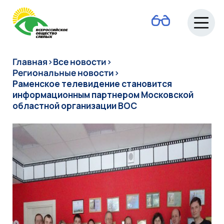
О ВОС
Главная
›
Все новости
›
Региональные новости
›
Раменское телевидение становится
информационным партнером Московской
Новости
областной организации ВОС
Руководство
Людям с
инвалидностью