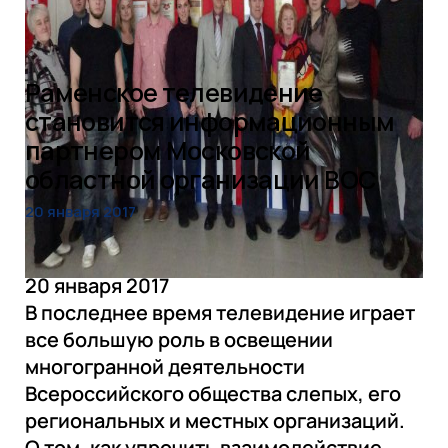
СМИ ВОС
Деятельность
Раменское телевидение
становится информационным
Промышленность
партнером Московской
областной организации ВОС
20 января 2017
20 января 2017
В последнее время телевидение играет
все большую роль в освещении
многогранной деятельности
Всероссийского общества слепых, его
региональных и местных организаций.
О том, как упрочить взаимодействие