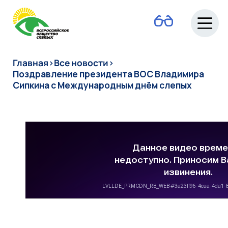
О ВОС
Главная
›
Все новости
›
Поздравление президента ВОС Владимира
Сипкина с Международным днём слепых
Новости
Руководство
Людям с
инвалидностью