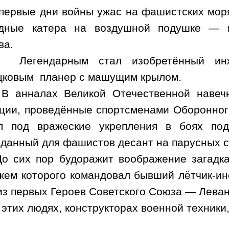
первые дни войны ужас на фашистских мор
едные катера на воздушной подушке — 
ва.
Легендарным стал изобретённый ин
цковым
планер с машущим крылом.
В анналах Великой Отечественной навеч
ции, проведённые спортсменами Оборонног
оп под вражеские укрепления в боях по
данный для фашистов десант на парусных су
До сих пор будоражит воображение загадка
жем которого командовал бывший лётчик-
из первых Героев Советского Союза — Леван
 этих людях, конструкторах военной техники