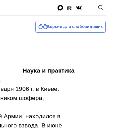
Найти:
Версия для слабовидящих
Наука и практика
к
нваря
1906 г
. в Киеве.
щником шофёра,
й Армии, находился в
льного взвода. В июне