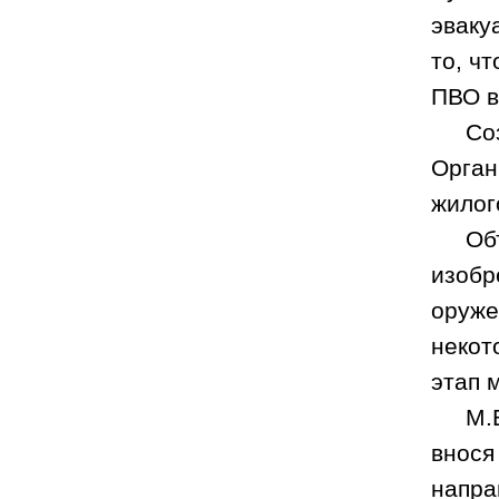
эваку
то, ч
ПВО в
Со
Орган
жилог
Об
изобр
оруже
некот
этап 
М.
внося
напра