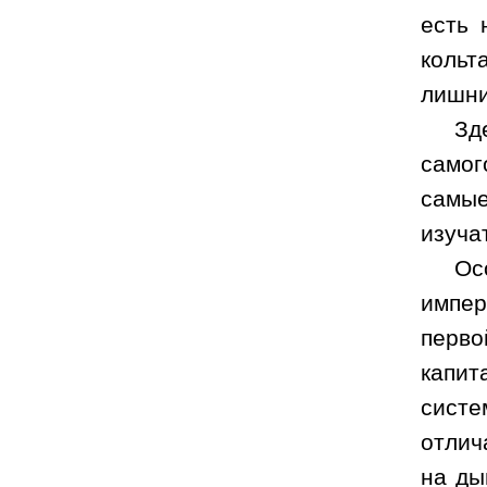
есть 
кольт
лишни
Зд
самог
самые
изуча
Ос
импер
перво
капи
систе
отлич
на ды