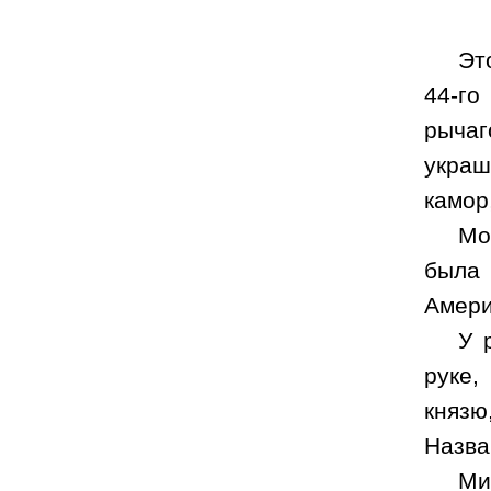
Эт
44-го
рыча
украш
камор
Мо
была 
Амери
У 
руке,
князю
Назва
Ми