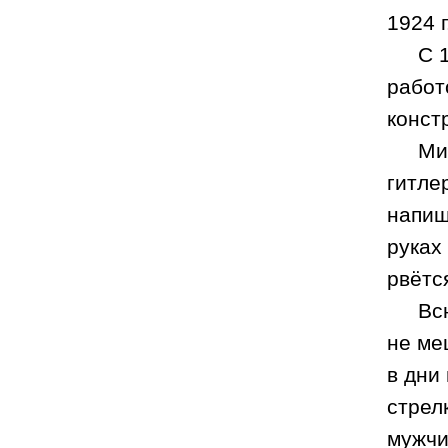
1924 г
С
работ
конст
Ми
гитле
напиш
руках
рвётс
Вс
не ме
в дни
стрел
мужчи