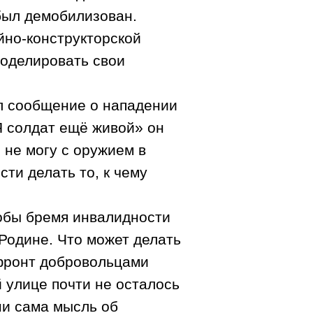
 был демобилизован.
йно-конструкторской
моделировать свои
л сообщение о нападении
Я солдат ещё живой» он
 не могу с оружием в
ти делать то, к чему
тобы бремя инвалидности
Родине. Что может делать
 фронт добровольцами
 улице почти не осталось
ни сама мысль об