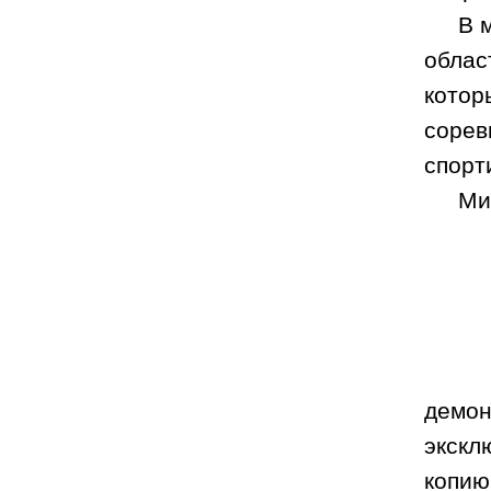
В 
облас
котор
сорев
спорт
Ми
демон
экскл
копию