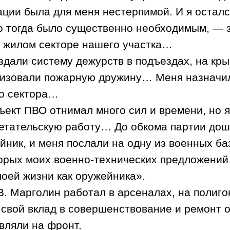
ации была для меня нестерпимой. И я осталс
то тогда было существенно необходимым, —
 жилом секторе нашего участка…
здали систему дежурств в подъездах, на кры
изовали пожарную дружину… Меня назначи
о сектора…
ъект ПВО отнимал много сил и времени, но я
етательскую работу… До обкома партии дошл
йник, и меня послали на одну из военных ба
орых моих военно-технических предложений
моей жизни как оружейника».
В. Марголин работал в арсеналах, на полиго
 свой вклад в совершенствование и ремонт 
вляли на фронт.