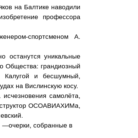
яков на Балтике наводили
изобретение профессора
женером-спортсменом А.
но останутся уникальные
о Общества: грандиозный
д Калугой и бесшумный,
дах на Вислинскую косу.
 исчезновения самолёта,
инструктор ОСОАВИАХИМа,
евский.
, —очерки, собранные в