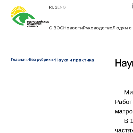
RUS
ENG
О ВОС
Новости
Руководство
Людям с
Нау
Наука и практика
Главная
›
Без рубрики
›
Ми
Работ
матро
В
1
частя