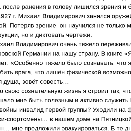
. после ранения в голову лишился зрения и
1927 г
. Михаил Владимирович занялся оруже
ой. Потеряв зрение, он научился не только 
рукции, но и диктовать чертежи.
хаил Владимирович очень тяжело пережива
ровской Германии на нашу страну. В книге «
ет: «Особенно тяжело было сознавать, что я
 бить врага, что лишён физической возможнос
я душа, зовёт совесть…
ю свою сознательную жизнь я строил так, ч
шало мне быть полезным и активно служить 
 войны инвалид первой группы? Уходили на
ки-спортсмены… в нашем доме на Пятницкой
н… мне предложили эвакуироваться. В те д