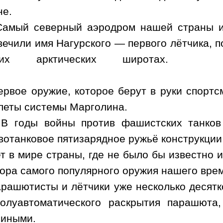
не.
Самый северный аэродром нашей страны и
вечили имя Нагурского — первого лётчика, 
ких арктических широтах.
ервое оружие, которое берут в руки спорт
леты системы Марголина.
В годы войны против фашистских танков
вотанковое пятизарядное ружьё конструкции
т в мире страны, где не было бы известно
ора самого популярного оружия нашего вре
рашютисты и лётчики уже несколько десятк
олуавтоматического раскрытия парашюта
иными.