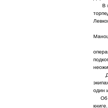
В 
торп
Левко
Мано
опера
подк
неожи
экипа
один 
Об
книге.