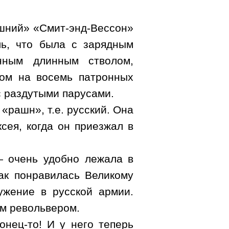
шний» «Смит-энд-Вессон»
ь, что была с зарядным
нным длинным стволом,
ом на восемь патронных
с раздутыми парусами.
«рашн», т.е. русский. Она
сея, когда он приезжал в
— очень удобно лежала в
ак понравилась Великому
жение в русской армии.
им револьвером.
онец-то! И у него теперь