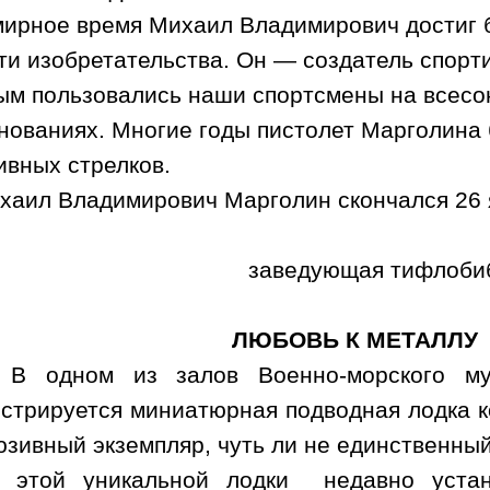
мирное время Михаил Владимирович достиг 
ти изобретательства. Он — создатель спорти
ым пользовались наши спортсмены на всес
нованиях. Многие годы пистолет Марголина
ивных стрелков.
хаил Владимирович Марголин скончался 26
заведующая тифлоби
ЛЮБОВЬ К МЕТАЛЛУ
В одном из залов Военно-морского му
стрируется
миниатюрная подводная лодка к
юзив
ный экземпляр, чуть ли не единственны
 этой уникальной лодки
недавно уста