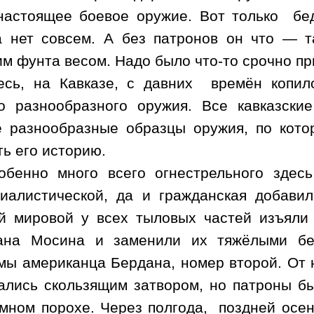
настоящее боевое оружие. Вот только
бе
а нет совсем. А без патронов он что — т
м фунта весом. Надо было что-то срочно п
есь, на Кавказе, с давних
времён копил
о разнообразного оружия. Все кавказски
 разнообразные образцы оружия, по кот
ть его историю.
обенно много всего огнестрельного здес
иалистической, да и гражданская добави
й мировой у всех тыловых частей изъяли 
тана Мосина и заменили их тяжёлыми б
мы американца Бердана, номер второй. От 
ались скользящим затвором, но патроны б
мном порохе. Через полгода,
поздней осе