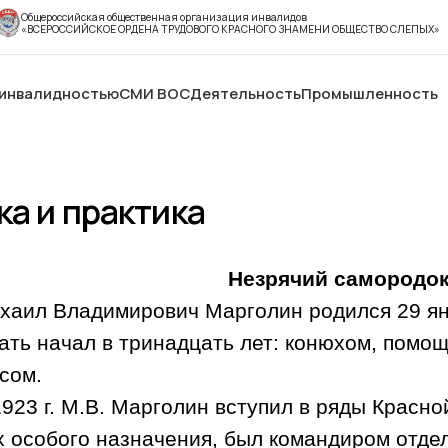
Общероссийская общественная организация инвалидов
«ВСЕРОССИЙСКОЕ ОРДЕНА ТРУДОВОГО КРАСНОГО ЗНАМЕНИ ОБЩЕСТВО СЛЕПЫХ»
 инвалидностью
СМИ ВОС
Деятельность
Промышленность
ка и практика
Незрячий самородо
хаил Владимирович Марголин родился 29 я
ать начал в тринадцать лет: конюхом, помо
сом.
923 г
. М.В. Марголин вступил в ряды Красно
х особого назначения, был командиром отде