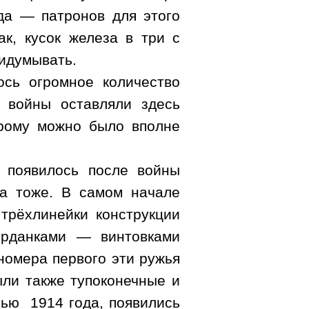
да — патронов для этого
ак, кусок железа в три с
ридумывать.
ось огромное количество
е войны оставляли здесь
орому можно было вполне
ь появилось после войны
ла тоже. В самом начале
трёхлинейки конструкции
ерданками — винтовками
номера первого эти ружья
ыли также тупоконечные и
нью
1914 года, появились