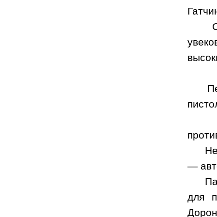
Гатчи
увеко
высо
П
писто
проти
Не
—
авт
Па
для п
Дорон