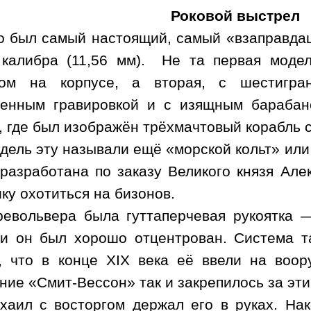
Роковой выстрел
о был самый настоящий, самый «взаправда
 калибра (
11,56 мм
).
Не та первая модел
гом на корпусе, а вторая, с шестигра
енным гравировкой и с изящным барабан
, где был изображён трёхмачтовый корабль 
дель эту называли ещё «морской кольт» или 
разработана по заказу Великого князя Алек
ку охотиться на бизонов.
револьвера была гуттаперчевая рукоятка 
 и он был хорошо отцентрован. Система т
, что в конце
XIX
века её ввели на воору
ние «Смит-Вессон» так и закрепилось за эт
хаил с восторгом держал его в руках. Нак