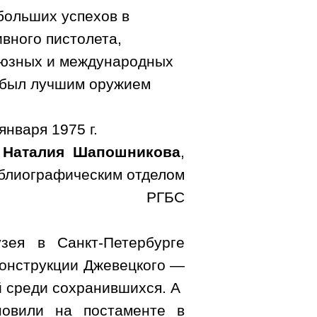
больших успехов в
вного пистолета,
оюзных и международных
 был лучшим оружием
 января
1975 г
.
Наталия
Шапошникова
,
блиографическим отделом
РГБС
зея в Санкт-Петербурге
онструкции Джевецкого
—
й среди сохранившихся. А
новили на постаменте в