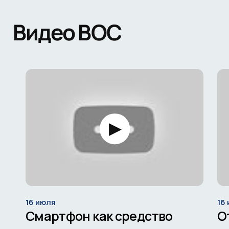
Видео ВОС
16 июля
16
Смартфон как средство
О