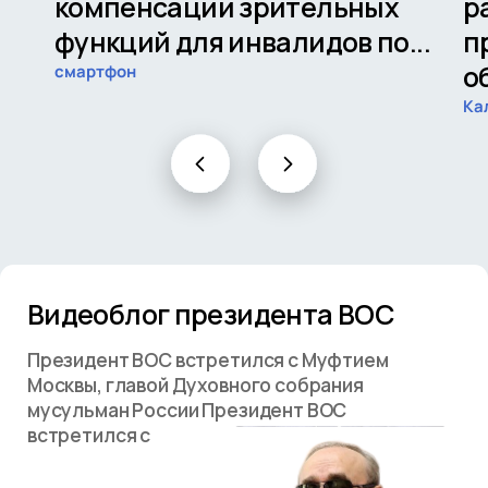
компенсации зрительных
р
функций для инвалидов по...
п
о
смартфон
Ка
Видеоблог президента ВОС
Президент ВОС встретился с Муфтием
Москвы, главой Духовного собрания
мусульман России Президент ВОС
встретился с